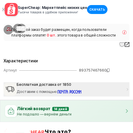
SuperCheap: Маркетплейс низких цен
СКАЧАТЬ
1
/
1
Тысячи товаров в удобном приложении!
наличии
Групповой заказ будет размещен, когда пользователи
платформы оплатят
0 шт.
этого товара в общей сложности
Характеристики
Артикул
893757467660
Бесплатная доставка от 1850
Доставим с помощью
:
Лёгкий возврат
14 дней
Не подошло — вернём деньги
Что это?