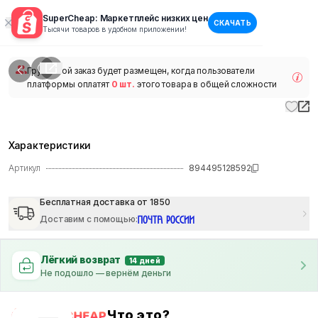
SuperCheap: Маркетплейс низких цен
СКАЧАТЬ
1
/
1
Тысячи товаров в удобном приложении!
наличии
Групповой заказ будет размещен, когда пользователи
платформы оплатят
0 шт.
этого товара в общей сложности
Характеристики
Артикул
894495128592
Бесплатная доставка от 1850
Доставим с помощью
:
Лёгкий возврат
14 дней
Не подошло — вернём деньги
Что это?