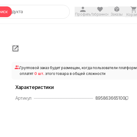
оиск
Профиль
Избранное
Заказы
Корзи
Групповой заказ будет размещен, когда пользователи платфор
оплатят
0 шт.
этого товара в общей сложности
Характеристики
Артикул
895863665100