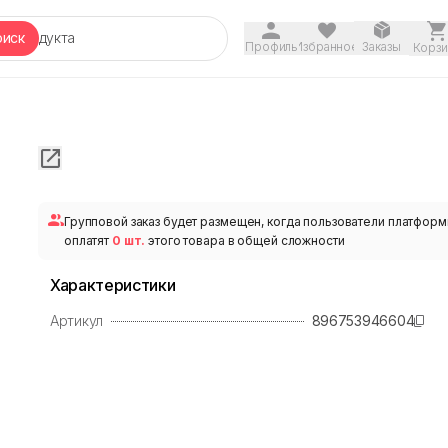
оиск
Профиль
Избранное
Заказы
Корзи
Групповой заказ будет размещен, когда пользователи платфор
оплатят
0 шт.
этого товара в общей сложности
Характеристики
Артикул
896753946604