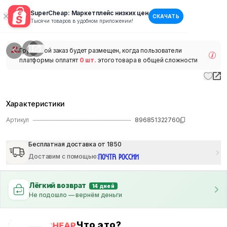
SuperCheap: Маркетплейс низких цен
СКАЧАТЬ
1
/
1
Тысячи товаров в удобном приложении!
наличии
Групповой заказ будет размещен, когда пользователи
платформы оплатят
0 шт.
этого товара в общей сложности
Характеристики
Артикул
896851322760
Бесплатная доставка от 1850
Доставим с помощью
:
Лёгкий возврат
14 дней
Не подошло — вернём деньги
Что это?