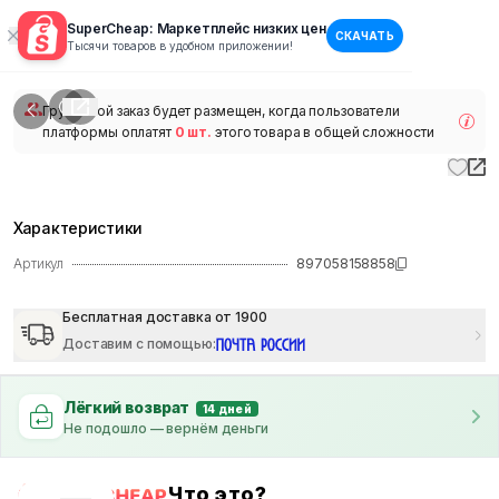
SuperCheap: Маркетплейс низких цен
СКАЧАТЬ
1
/
1
Тысячи товаров в удобном приложении!
наличии
Групповой заказ будет размещен, когда пользователи
платформы оплатят
0 шт.
этого товара в общей сложности
Характеристики
Артикул
897058158858
Бесплатная доставка от 1900
Доставим с помощью
:
Лёгкий возврат
14 дней
Не подошло — вернём деньги
Что это?