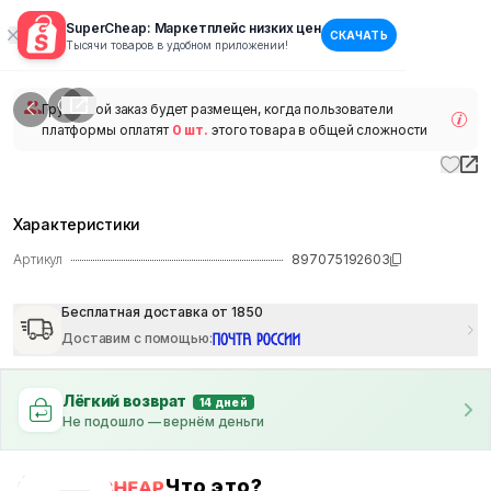
SuperCheap: Маркетплейс низких цен
СКАЧАТЬ
1
/
1
Тысячи товаров в удобном приложении!
наличии
Групповой заказ будет размещен, когда пользователи
платформы оплатят
0 шт.
этого товара в общей сложности
Характеристики
Артикул
897075192603
Бесплатная доставка от 1850
Доставим с помощью
:
Лёгкий возврат
14 дней
Не подошло — вернём деньги
Что это?