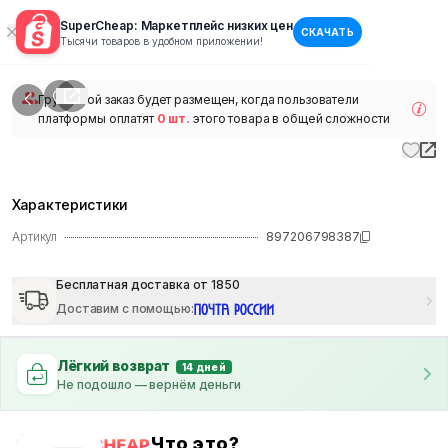
SuperCheap: Маркетплейс низких цен
СКАЧАТЬ
1
/
1
Тысячи товаров в удобном приложении!
наличии
Групповой заказ будет размещен, когда пользователи
платформы оплатят
0 шт.
этого товара в общей сложности
Характеристики
Артикул
897206798387
Бесплатная доставка от 1850
Доставим с помощью
:
Лёгкий возврат
14 дней
Не подошло — вернём деньги
Что это?