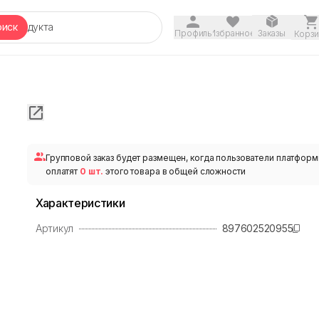
оиск
Профиль
Избранное
Заказы
Корзи
Групповой заказ будет размещен, когда пользователи платфор
оплатят
0 шт.
этого товара в общей сложности
Характеристики
Артикул
897602520955