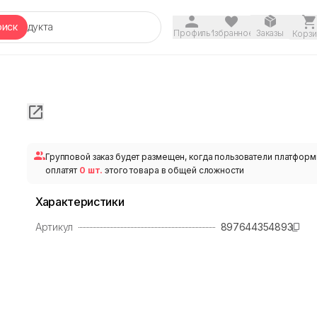
оиск
Профиль
Избранное
Заказы
Корзи
Групповой заказ будет размещен, когда пользователи платфор
оплатят
0 шт.
этого товара в общей сложности
Характеристики
Артикул
897644354893