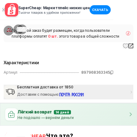
SuperCheap: Маркетплейс низких цен
СКАЧАТЬ
1
/
1
Тысячи товаров в удобном приложении!
наличии
Групповой заказ будет размещен, когда пользователи
платформы оплатят
0 шт.
этого товара в общей сложности
Характеристики
Артикул
897968363345
Бесплатная доставка от 1850
Доставим с помощью
:
Лёгкий возврат
14 дней
Не подошло — вернём деньги
Что это?