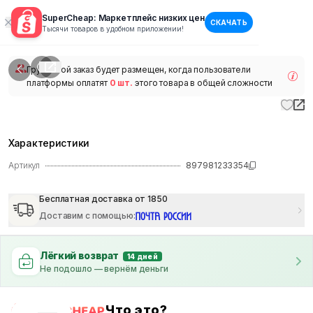
SuperCheap: Маркетплейс низких цен
СКАЧАТЬ
1
/
1
Тысячи товаров в удобном приложении!
наличии
Групповой заказ будет размещен, когда пользователи
платформы оплатят
0 шт.
этого товара в общей сложности
Характеристики
Артикул
897981233354
Бесплатная доставка от 1850
Доставим с помощью
:
Лёгкий возврат
14 дней
Не подошло — вернём деньги
Что это?