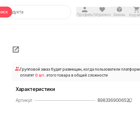
оиск
Профиль
Избранное
Заказы
Корзи
Групповой заказ будет размещен, когда пользователи платфор
оплатят
0 шт.
этого товара в общей сложности
Характеристики
Артикул
898336900652