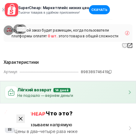
SuperCheap: Маркетплейс низких цен
СКАЧАТЬ
1
/
1
Тысячи товаров в удобном приложении!
наличии
Групповой заказ будет размещен, когда пользователи
платформы оплатят
0 шт.
этого товара в общей сложности
Характеристики
Артикул
898389746419
Лёгкий возврат
14 дней
Не подошло — вернём деньги
Что это?
Мы заказываем напрямую
Цены в два–четыре раза ниже