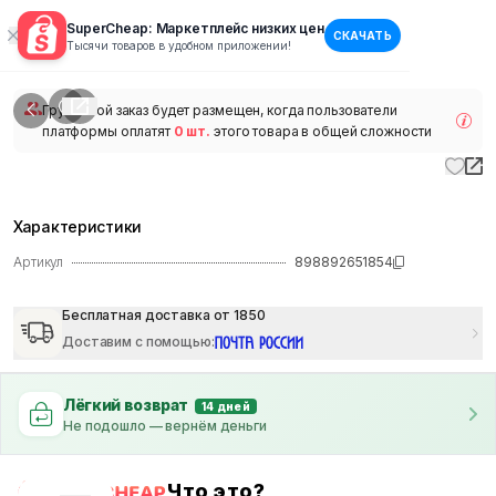
SuperCheap: Маркетплейс низких цен
СКАЧАТЬ
1
/
1
Тысячи товаров в удобном приложении!
наличии
Групповой заказ будет размещен, когда пользователи
платформы оплатят
0 шт.
этого товара в общей сложности
Характеристики
Артикул
898892651854
Бесплатная доставка от 1850
Доставим с помощью
:
Лёгкий возврат
14 дней
Не подошло — вернём деньги
Что это?