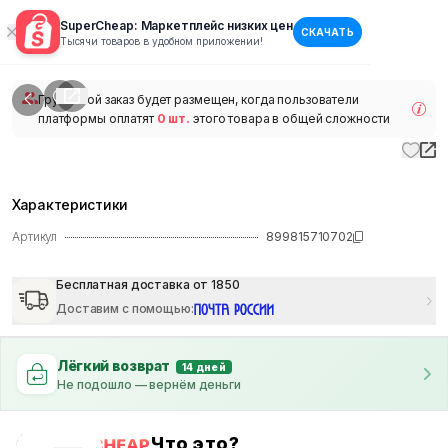
SuperCheap: Маркетплейс низких цен
СКАЧАТЬ
1
/
1
Тысячи товаров в удобном приложении!
наличии
Групповой заказ будет размещен, когда пользователи
платформы оплатят
0 шт.
этого товара в общей сложности
Характеристики
Артикул
899815710702
Бесплатная доставка от 1850
Доставим с помощью
:
Лёгкий возврат
14 дней
Не подошло — вернём деньги
Что это?