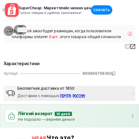
SuperCheap: Маркетплейс низких цен
СКАЧАТЬ
1
/
1
Тысячи товаров в удобном приложении!
наличии
Групповой заказ будет размещен, когда пользователи
платформы оплатят
0 шт.
этого товара в общей сложности
Характеристики
Артикул
899869709360
Бесплатная доставка от 1850
Доставим с помощью
:
Лёгкий возврат
14 дней
Не подошло — вернём деньги
Что это?