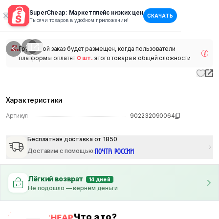
SuperCheap: Маркетплейс низких цен
СКАЧАТЬ
1
/
1
Тысячи товаров в удобном приложении!
наличии
Групповой заказ будет размещен, когда пользователи
платформы оплатят
0 шт.
этого товара в общей сложности
Характеристики
Артикул
902232090064
Бесплатная доставка от 1850
Доставим с помощью
:
Лёгкий возврат
14 дней
Не подошло — вернём деньги
Что это?