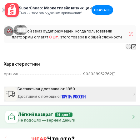
SuperCheap: Маркетплейс низких цен
СКАЧАТЬ
1
/
1
Тысячи товаров в удобном приложении!
наличии
Групповой заказ будет размещен, когда пользователи
платформы оплатят
0 шт.
этого товара в общей сложности
Характеристики
Артикул
903938952762
Бесплатная доставка от 1850
Доставим с помощью
:
Лёгкий возврат
14 дней
Не подошло — вернём деньги
Что это?