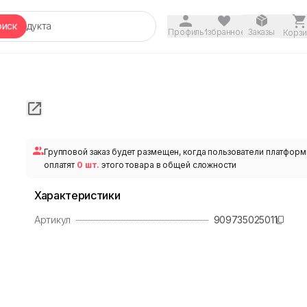
оиск
Профиль
Избранное
Заказы
Корзи
Групповой заказ будет размещен, когда пользователи платфор
оплатят
0 шт.
этого товара в общей сложности
Характеристики
Артикул
909735025011