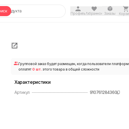
оиск
Профиль
Избранное
Заказы
Корзи
Групповой заказ будет размещен, когда пользователи платфор
оплатят
0 шт.
этого товара в общей сложности
Характеристики
Артикул
910761284360