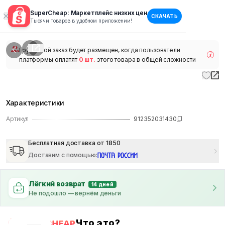
SuperCheap: Маркетплейс низких цен
СКАЧАТЬ
1
/
1
Тысячи товаров в удобном приложении!
наличии
Групповой заказ будет размещен, когда пользователи
платформы оплатят
0 шт.
этого товара в общей сложности
Характеристики
Артикул
912352031430
Бесплатная доставка от 1850
Доставим с помощью
:
Лёгкий возврат
14 дней
Не подошло — вернём деньги
Что это?