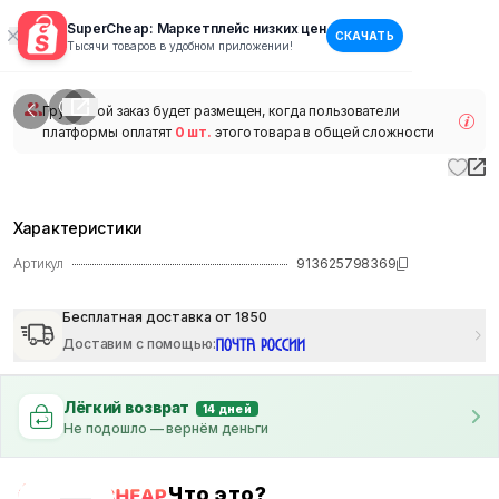
SuperCheap: Маркетплейс низких цен
СКАЧАТЬ
1
/
1
Тысячи товаров в удобном приложении!
наличии
Групповой заказ будет размещен, когда пользователи
платформы оплатят
0 шт.
этого товара в общей сложности
Характеристики
Артикул
913625798369
Бесплатная доставка от 1850
Доставим с помощью
:
Лёгкий возврат
14 дней
Не подошло — вернём деньги
Что это?