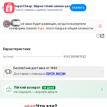
SuperCheap: Маркетплейс низких цен
СКАЧАТЬ
1
/
1
Тысячи товаров в удобном приложении!
наличии
Групповой заказ будет размещен, когда пользователи
платформы оплатят
0 шт.
этого товара в общей сложности
Характеристики
Артикул
914239566151
Бесплатная доставка от 1850
Доставим с помощью
:
Лёгкий возврат
14 дней
Не подошло — вернём деньги
Что это?