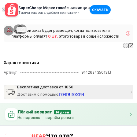
SuperCheap: Маркетплейс низких цен
СКАЧАТЬ
1
/
1
Тысячи товаров в удобном приложении!
наличии
Групповой заказ будет размещен, когда пользователи
платформы оплатят
0 шт.
этого товара в общей сложности
Характеристики
Артикул
914262435013
Бесплатная доставка от 1850
Доставим с помощью
:
Лёгкий возврат
14 дней
Не подошло — вернём деньги
Что это?