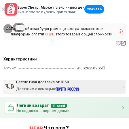
SuperCheap: Маркетплейс низких цен
СКАЧАТЬ
1
/
1
Тысячи товаров в удобном приложении!
наличии
Групповой заказ будет размещен, когда пользователи
платформы оплатят
0 шт.
этого товара в общей сложности
Характеристики
Артикул
916628250965
Бесплатная доставка от 1850
Доставим с помощью
:
Лёгкий возврат
14 дней
Не подошло — вернём деньги
Что это?