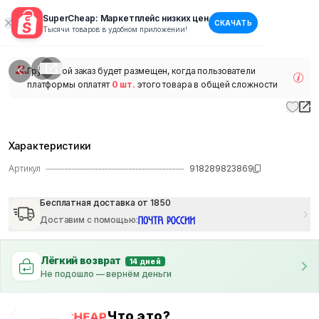
SuperCheap: Маркетплейс низких цен
СКАЧАТЬ
1
/
1
Тысячи товаров в удобном приложении!
наличии
Групповой заказ будет размещен, когда пользователи
платформы оплатят
0 шт.
этого товара в общей сложности
Характеристики
Артикул
918289823869
Бесплатная доставка от 1850
Доставим с помощью
:
Лёгкий возврат
14 дней
Не подошло — вернём деньги
Что это?