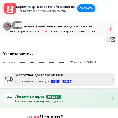
SuperCheap: Маркетплейс низких цен
СКАЧАТЬ
1
/
1
Тысячи товаров в удобном приложении!
наличии
Групповой заказ будет размещен, когда пользователи
платформы оплатят
0 шт.
этого товара в общей сложности
Характеристики
Артикул
919759014345
Бесплатная доставка от 1850
Доставим с помощью
:
Лёгкий возврат
14 дней
Не подошло — вернём деньги
Что это?