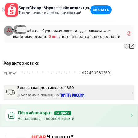
SuperCheap: Маркетплейс низких цен
СКАЧАТЬ
1
/
1
Тысячи товаров в удобном приложении!
наличии
Групповой заказ будет размещен, когда пользователи
платформы оплатят
0 шт.
этого товара в общей сложности
Характеристики
Артикул
922433360259
Бесплатная доставка от 1850
Доставим с помощью
:
Лёгкий возврат
14 дней
Не подошло — вернём деньги
Что это?