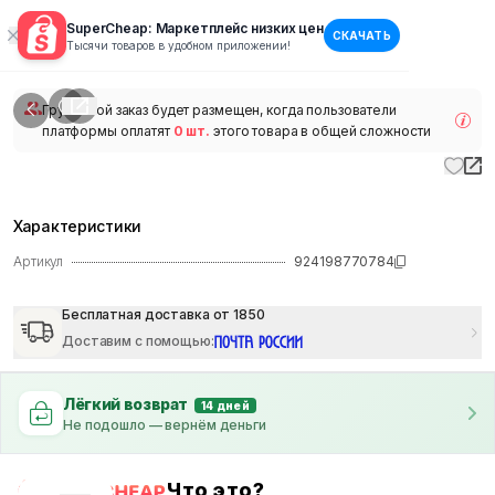
SuperCheap: Маркетплейс низких цен
СКАЧАТЬ
1
/
1
Тысячи товаров в удобном приложении!
наличии
Групповой заказ будет размещен, когда пользователи
платформы оплатят
0 шт.
этого товара в общей сложности
Характеристики
Артикул
924198770784
Бесплатная доставка от 1850
Доставим с помощью
:
Лёгкий возврат
14 дней
Не подошло — вернём деньги
Что это?