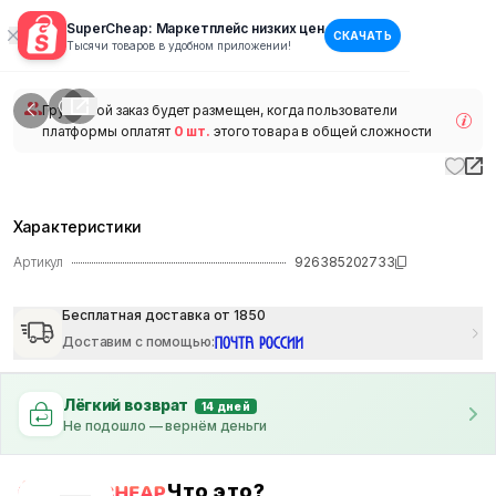
SuperCheap: Маркетплейс низких цен
СКАЧАТЬ
1
/
1
Тысячи товаров в удобном приложении!
наличии
Групповой заказ будет размещен, когда пользователи
платформы оплатят
0 шт.
этого товара в общей сложности
Характеристики
Артикул
926385202733
Бесплатная доставка от 1850
Доставим с помощью
:
Лёгкий возврат
14 дней
Не подошло — вернём деньги
Что это?