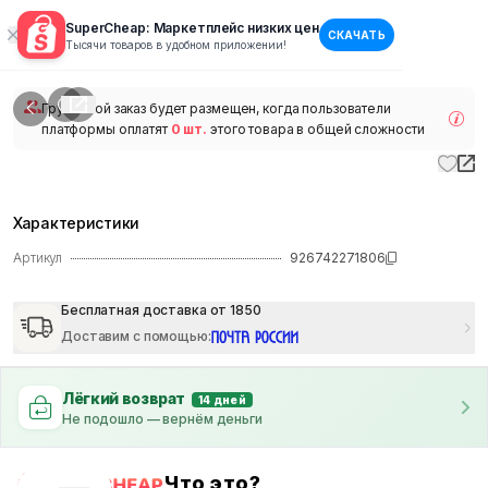
SuperCheap: Маркетплейс низких цен
СКАЧАТЬ
1
/
1
Тысячи товаров в удобном приложении!
наличии
Групповой заказ будет размещен, когда пользователи
платформы оплатят
0 шт.
этого товара в общей сложности
Характеристики
Артикул
926742271806
Бесплатная доставка от 1850
Доставим с помощью
:
Лёгкий возврат
14 дней
Не подошло — вернём деньги
Что это?