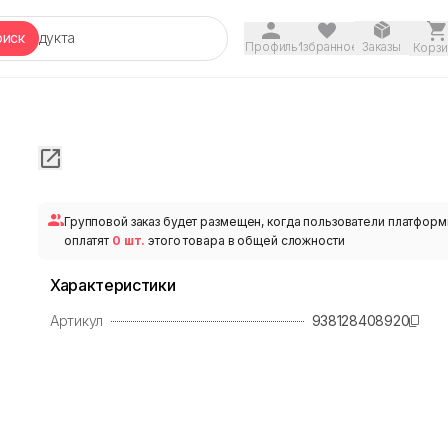
оиск
Профиль
Избранное
Заказы
Корзи
Групповой заказ будет размещен, когда пользователи платфор
оплатят
0 шт.
этого товара в общей сложности
Характеристики
Артикул
938128408920