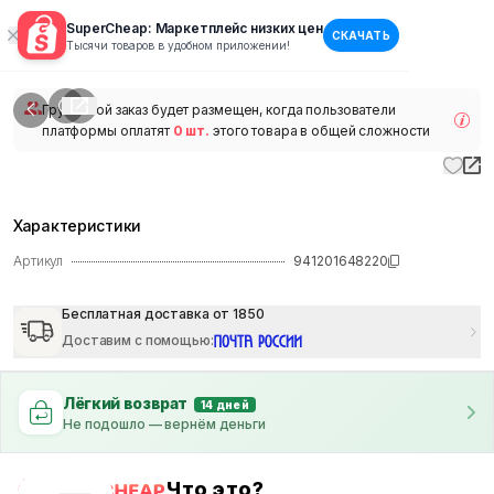
SuperCheap: Маркетплейс низких цен
СКАЧАТЬ
1
/
1
Тысячи товаров в удобном приложении!
наличии
Групповой заказ будет размещен, когда пользователи
платформы оплатят
0 шт.
этого товара в общей сложности
Характеристики
Артикул
941201648220
Бесплатная доставка от 1850
Доставим с помощью
:
Лёгкий возврат
14 дней
Не подошло — вернём деньги
Что это?